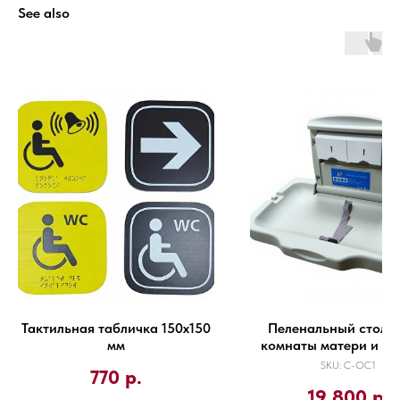
See also
Тактильная табличка 150х150
Пеленальный столик
мм
комнаты матери и ре
SKU:
С-ОС1
770
р.
19 800
р.